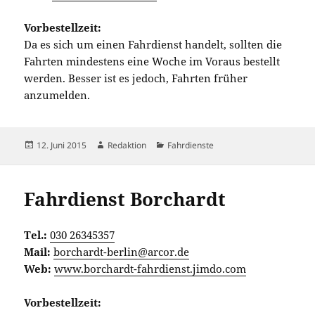
Vorbestellzeit:
Da es sich um einen Fahrdienst handelt, sollten die
Fahrten mindestens eine Woche im Voraus bestellt
werden. Besser ist es jedoch, Fahrten früher
anzumelden.
Veröffentlicht
Autor
Kategorien
12. Juni 2015
Redaktion
Fahrdienste
am
Fahrdienst Borchardt
Tel.:
030 26345357
Mail:
borchardt-berlin@arcor.de
Web:
www.borchardt-fahrdienst.jimdo.com
Vorbestellzeit: