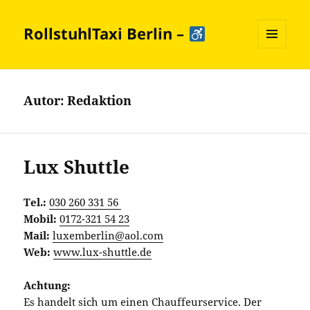
RollstuhlTaxi Berlin –
MENÜ
UND
WIDGETS
Autor:
Redaktion
Lux Shuttle
Tel.:
030 260 331 56
Mobil:
0172-321 54 23
Mail:
luxemberlin@aol.com
Web:
www.lux-shuttle.de
Achtung:
Es handelt sich um einen Chauffeurservice. Der