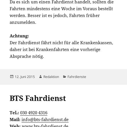
Da es sich um einen Fahrdienst handelt, sollten die
Fahrten mindestens eine Woche im Voraus bestellt
werden. Besser ist es jedoch, Fahrten früher
anzumelden.
Achtung:
Der Fahrdienst fährt nicht für alle Krankenkassen,
daher ist bei Krankenfahrten eine vorherige
Absprache nötig.
Veröffentlicht
Autor
Kategorien
12. Juni 2015
Redaktion
Fahrdienste
am
BTS Fahrdienst
Tel.:
030 4920 4316
Mail:
info@bts-fahrdienst.de
Web:
www.bts-fahrdienst.de