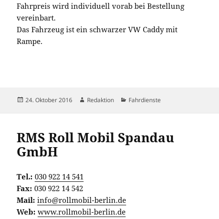
Fahrpreis wird individuell vorab bei Bestellung
vereinbart.
Das Fahrzeug ist ein schwarzer VW Caddy mit
Rampe.
Veröffentlicht
Autor
Kategorien
24. Oktober 2016
Redaktion
Fahrdienste
am
RMS Roll Mobil Spandau
GmbH
Tel.:
030 922 14 541
Fax:
030 922 14 542
Mail:
info@rollmobil-berlin.de
Web:
www.rollmobil-berlin.de