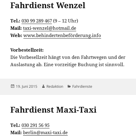
Fahrdienst Wenzel
Tel.:
030 99 289 467
(9 – 12 Uhr)
Mail:
taxi-wenzel@hotmail.de
Web:
www.behindertenbeförderung.info
Vorbestellzeit:
Die Vorbesellzeit hängt von den Fahrtwegen und der
Auslastung ab. Eine vorzeitige Buchung ist sinnvoll.
Veröffentlicht
Autor
Kategorien
19. Juni 2015
Redaktion
Fahrdienste
am
Fahrdienst Maxi-Taxi
Tel.:
030 291 56 95
Mail:
berlin@maxi-taxi.de